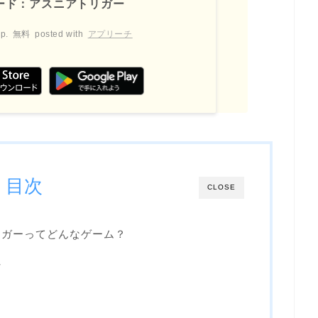
ード：アスニアトリガー
p.
無料
posted with
アプリーチ
目次
CLOSE
リガーってどんなゲーム？
れ
う