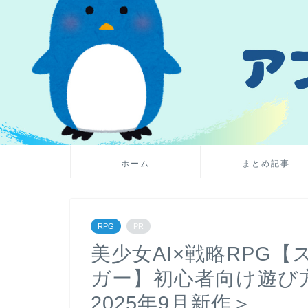
ホーム
まとめ記事
RPG
PR
美少女AI×戦略RPG
ガー】初心者向け遊び
2025年9月新作＞