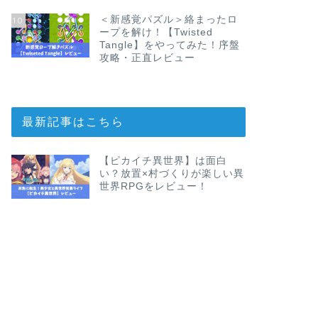
＜新感覚パズル＞絡まったロ
10
ープを解け！【Twisted
Tangle】をやってみた！序盤
攻略・正直レビュー
最新記事はこちら
【ピカイチ異世界】は面白
い？放置×村づくりが楽しい異
世界RPGをレビュー！