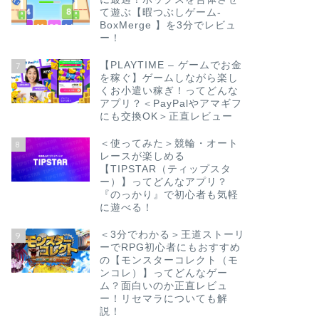
て遊ぶ【暇つぶしゲーム-
BoxMerge 】を3分でレビュ
ー！
【PLAYTIME – ゲームでお金
7
を稼ぐ】ゲームしながら楽し
くお小遣い稼ぎ！ってどんな
アプリ？＜PayPalやアマギフ
にも交換OK＞正直レビュー
＜使ってみた＞競輪・オート
8
レースが楽しめる
【TIPSTAR（ティップスタ
ー）】ってどんなアプリ？
『のっかり』で初心者も気軽
に遊べる！
＜3分でわかる＞王道ストーリ
9
ーでRPG初心者にもおすすめ
の【モンスターコレクト（モ
ンコレ）】ってどんなゲー
ム？面白いのか正直レビュ
ー！リセマラについても解
説！