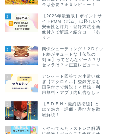
金は必要？正直レビュー！
【2026年最新版】ポイントサ
2
イトPOM（ポム）は怪しい？
安全性と評判・登録方法を画
像付きで解説＜紹介コードあ
り＞
爽快シューティング！２Dドッ
3
ト絵がキュートな【伝説の
剣.io】ってどんなゲーム？リ
セマラは？＜正直レビュー＞
アンケート回答でお小遣い稼
4
ぎ【マクロミル】登録方法を
画像付きで解説！＜登録・利
用無料・アプリ内広告なし＞
【E.D.E.N：最終防衛線】と
5
は？魅力・評価・遊び方を徹
底解説！
＜やってみた＞ストレス解消
6
に最適！ボックスを合体させ