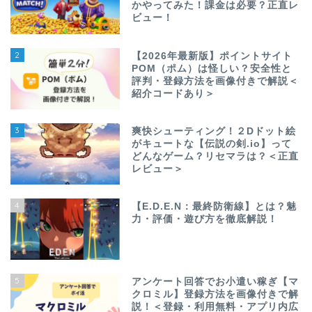
かやってみた！課金は必要？正直レ
ビュー！
2
【2026年最新版】ポイントサイト
POM（ポム）は怪しい？安全性と
評判・登録方法を画像付きで解説＜
紹介コードあり＞
3
爽快シューティング！２Dドット絵
がキュートな【伝説の剣.io】って
どんなゲーム？リセマラは？＜正直
レビュー＞
4
【E.D.E.N：最終防衛線】とは？魅
力・評価・遊び方を徹底解説！
5
アンケート回答でお小遣い稼ぎ【マ
クロミル】登録方法を画像付きで解
説！＜登録・利用無料・アプリ内広