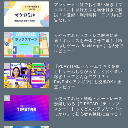
5
アンケート回答でお小遣い稼ぎ【マ
クロミル】登録方法を画像付きで解
説！＜登録・利用無料・アプリ内広
告なし＞
6
＜やってみた＞ストレス解消に最
適！ボックスを合体させて遊ぶ【暇
つぶしゲーム-BoxMerge 】を3分で
レビュー！
7
【PLAYTIME – ゲームでお金を稼
ぐ】ゲームしながら楽しくお小遣い
稼ぎ！ってどんなアプリ？＜
PayPalやアマギフにも交換OK＞正
直レビュー
8
＜使ってみた＞競輪・オートレース
が楽しめる【TIPSTAR（ティップ
スター）】ってどんなアプリ？『の
っかり』で初心者も気軽に遊べる！