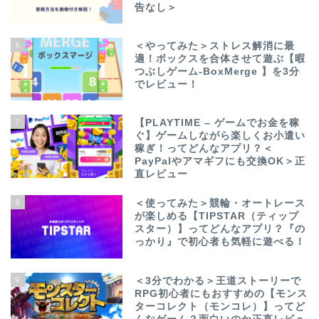
告なし＞
6
＜やってみた＞ストレス解消に最
適！ボックスを合体させて遊ぶ【暇
つぶしゲーム-BoxMerge 】を3分
でレビュー！
7
【PLAYTIME – ゲームでお金を稼
ぐ】ゲームしながら楽しくお小遣い
稼ぎ！ってどんなアプリ？＜
PayPalやアマギフにも交換OK＞正
直レビュー
8
＜使ってみた＞競輪・オートレース
が楽しめる【TIPSTAR（ティップ
スター）】ってどんなアプリ？『の
っかり』で初心者も気軽に遊べる！
9
＜3分でわかる＞王道ストーリーで
RPG初心者にもおすすめの【モンス
ターコレクト（モンコレ）】ってど