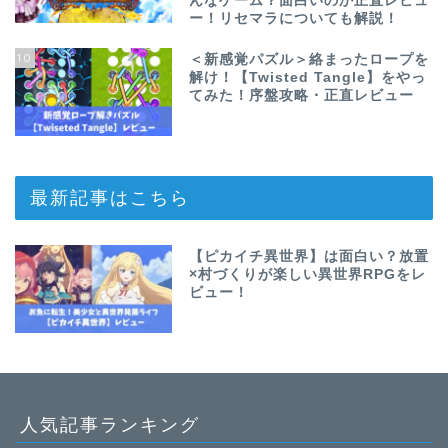
んなゲーム？面白いのか正直レビュ
ー！リセマラについても解説！
10
＜新感覚パズル＞絡まったロープを
解け！【Twisted Tangle】をやっ
てみた！序盤攻略・正直レビュー
最新記事はこちら
【ピカイチ異世界】は面白い？放置
×村づくりが楽しい異世界RPGをレ
ビュー！
人気記事ランキング