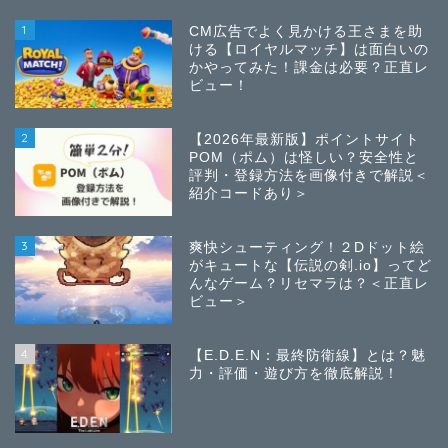
1
CM広告でよく見かける王さまを助
ける【ロイヤルマッチ】は面白いの
かやってみた！課金は必要？正直レ
ビュー！
2
【2026年最新版】ポイントサイト
POM（ポム）は怪しい？安全性と
評判・登録方法を画像付きで解説＜
紹介コードあり＞
3
爽快シューティング！２Dドット絵
がキュートな【伝説の剣.io】ってど
んなゲーム？リセマラは？＜正直レ
ビュー＞
4
【E.D.E.N：最終防衛線】とは？魅
力・評価・遊び方を徹底解説！