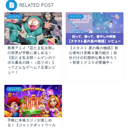
RELATED POST
カジュアル
カジュアル
長寿アニメ『忍たま乱太郎』
【スタスト 星の島の物語】初
の世界が手軽に楽しめる！
心者向け攻略＆魅力紹介｜自
【忍たま乱太郎～ムゲンのツ
分だけの幻想的な島を作ろう
ボ大暴走の段～（忍ツボ）】
＜初音ミクコラボ実施中＞
ってどんなゲーム？正直レビ
ュー！
カジュアル
手軽に本格カジノが楽しめ
る！【ジャックポットワール