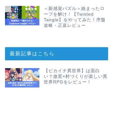
＜新感覚パズル＞絡まったロ
10
ープを解け！【Twisted
Tangle】をやってみた！序盤
攻略・正直レビュー
最新記事はこちら
【ピカイチ異世界】は面白
い？放置×村づくりが楽しい異
世界RPGをレビュー！