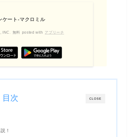
ンケート-マクロミル
 INC.
無料
posted with
アプリーチ
目次
CLOSE
解説！