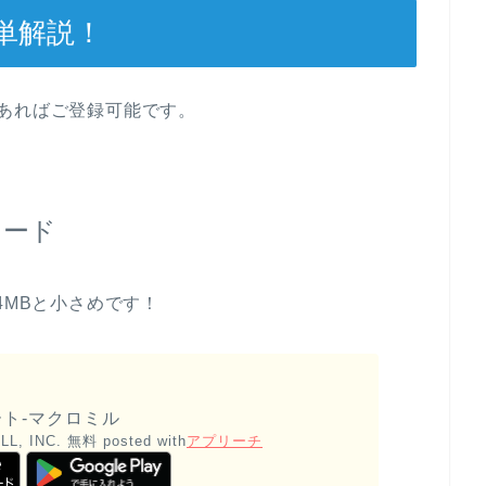
単解説！
あればご登録可能です。
ロード
4MBと小さめです！
ト-マクロミル
L, INC.
無料
posted with
アプリーチ