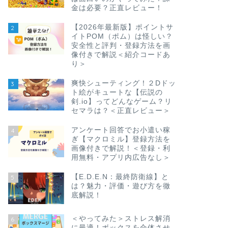
金は必要？正直レビュー！
【2026年最新版】ポイントサ
2
イトPOM（ポム）は怪しい？
安全性と評判・登録方法を画
像付きで解説＜紹介コードあ
り＞
爽快シューティング！２Dドッ
3
ト絵がキュートな【伝説の
剣.io】ってどんなゲーム？リ
セマラは？＜正直レビュー＞
アンケート回答でお小遣い稼
4
ぎ【マクロミル】登録方法を
画像付きで解説！＜登録・利
用無料・アプリ内広告なし＞
【E.D.E.N：最終防衛線】と
5
は？魅力・評価・遊び方を徹
底解説！
＜やってみた＞ストレス解消
6
に最適！ボックスを合体させ