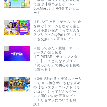
て遊ぶ【暇つぶしゲーム-
BoxMerge 】を3分でレビュ
ー！
【PLAYTIME – ゲームでお金
7
を稼ぐ】ゲームしながら楽し
くお小遣い稼ぎ！ってどんな
アプリ？＜PayPalやアマギフ
にも交換OK＞正直レビュー
＜使ってみた＞競輪・オート
8
レースが楽しめる
【TIPSTAR（ティップスタ
ー）】ってどんなアプリ？
『のっかり』で初心者も気軽
に遊べる！
＜3分でわかる＞王道ストーリ
9
ーでRPG初心者にもおすすめ
の【モンスターコレクト（モ
ンコレ）】ってどんなゲー
ム？面白いのか正直レビュ
ー！リセマラについても解
説！