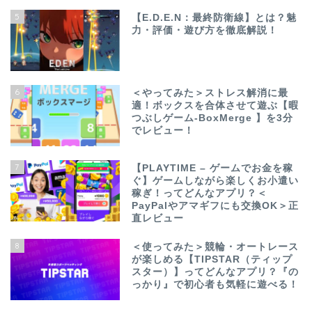
5
【E.D.E.N：最終防衛線】とは？魅
力・評価・遊び方を徹底解説！
6
＜やってみた＞ストレス解消に最
適！ボックスを合体させて遊ぶ【暇
つぶしゲーム-BoxMerge 】を3分
でレビュー！
7
【PLAYTIME – ゲームでお金を稼
ぐ】ゲームしながら楽しくお小遣い
稼ぎ！ってどんなアプリ？＜
PayPalやアマギフにも交換OK＞正
直レビュー
8
＜使ってみた＞競輪・オートレース
が楽しめる【TIPSTAR（ティップ
スター）】ってどんなアプリ？『の
っかり』で初心者も気軽に遊べる！