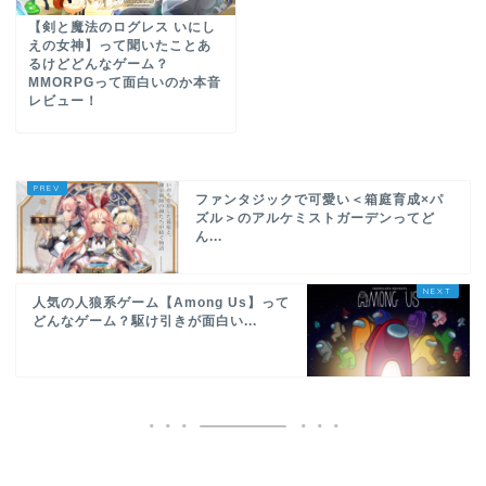
【剣と魔法のログレス いにし
えの女神】って聞いたことあ
るけどどんなゲーム？
MMORPGって面白いのか本音
レビュー！
ファンタジックで可愛い＜箱庭育成×パ
ズル＞のアルケミストガーデンってど
ん...
人気の人狼系ゲーム【Among Us】って
どんなゲーム？駆け引きが面白い...