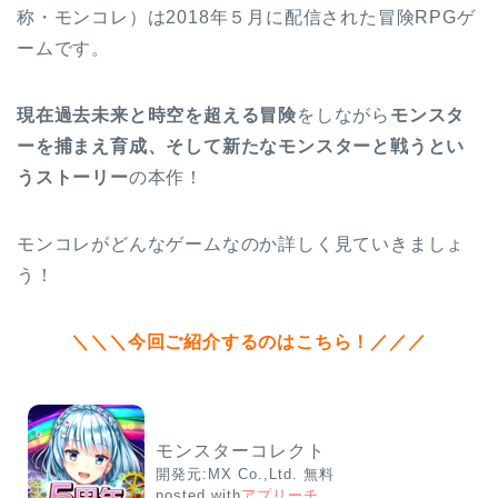
称・モンコレ）は2018年５月に配信された冒険RPGゲ
ームです。
現在過去未来と時空を超える冒険
をしながら
モンスタ
ーを捕まえ育成、そして新たなモンスターと戦うとい
うストーリー
の本作！
モンコレがどんなゲームなのか詳しく見ていきましょ
う！
＼＼＼今回ご紹介するのはこちら！／／／
モンスターコレクト
開発元:
MX Co.,Ltd.
無料
posted with
アプリーチ