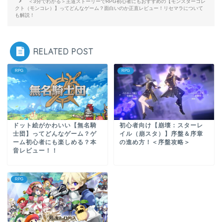
＜3分でわかる＞王道ストーリーでRPG初心者にもおすすめの【モンスターコレ
クト（モンコレ）】ってどんなゲーム？面白いのか正直レビュー！リセマラについて
も解説！
RELATED POST
RPG
RPG
ドット絵がかわいい【無名騎
初心者向け【崩壊：スターレ
士団】ってどんなゲーム？ゲ
イル（崩スタ）】序盤＆序章
ーム初心者にも楽しめる？本
の進め方！＜序盤攻略＞
音レビュー！！
RPG