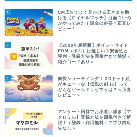
1
CM広告でよく見かける王さまを助
ける【ロイヤルマッチ】は面白いの
かやってみた！課金は必要？正直レ
ビュー！
2
【2026年最新版】ポイントサイト
POM（ポム）は怪しい？安全性と
評判・登録方法を画像付きで解説＜
紹介コードあり＞
3
爽快シューティング！２Dドット絵
がキュートな【伝説の剣.io】って
どんなゲーム？リセマラは？＜正直
レビュー＞
4
アンケート回答でお小遣い稼ぎ【マ
クロミル】登録方法を画像付きで解
説！＜登録・利用無料・アプリ内広
告なし＞