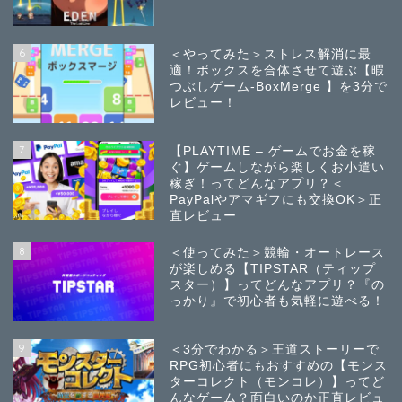
6
＜やってみた＞ストレス解消に最
適！ボックスを合体させて遊ぶ【暇
つぶしゲーム-BoxMerge 】を3分で
レビュー！
7
【PLAYTIME – ゲームでお金を稼
ぐ】ゲームしながら楽しくお小遣い
稼ぎ！ってどんなアプリ？＜
PayPalやアマギフにも交換OK＞正
直レビュー
8
＜使ってみた＞競輪・オートレース
が楽しめる【TIPSTAR（ティップ
スター）】ってどんなアプリ？『の
っかり』で初心者も気軽に遊べる！
9
＜3分でわかる＞王道ストーリーで
RPG初心者にもおすすめの【モンス
ターコレクト（モンコレ）】ってど
んなゲーム？面白いのか正直レビュ