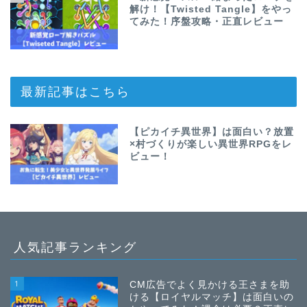
解け！【Twisted Tangle】をやっ
てみた！序盤攻略・正直レビュー
最新記事はこちら
【ピカイチ異世界】は面白い？放置
×村づくりが楽しい異世界RPGをレ
ビュー！
人気記事ランキング
1
CM広告でよく見かける王さまを助
ける【ロイヤルマッチ】は面白いの