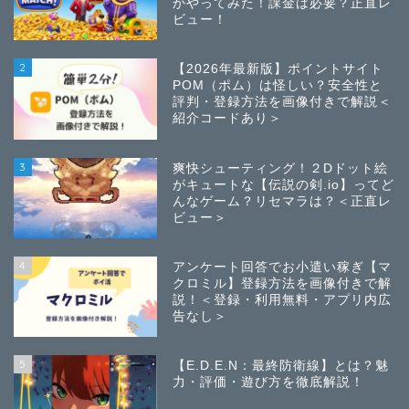
かやってみた！課金は必要？正直レ
ビュー！
2
【2026年最新版】ポイントサイト
POM（ポム）は怪しい？安全性と
評判・登録方法を画像付きで解説＜
紹介コードあり＞
3
爽快シューティング！２Dドット絵
がキュートな【伝説の剣.io】ってど
んなゲーム？リセマラは？＜正直レ
ビュー＞
4
アンケート回答でお小遣い稼ぎ【マ
クロミル】登録方法を画像付きで解
説！＜登録・利用無料・アプリ内広
告なし＞
5
【E.D.E.N：最終防衛線】とは？魅
力・評価・遊び方を徹底解説！