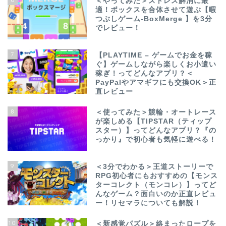
＜やってみた＞ストレス解消に最
適！ボックスを合体させて遊ぶ【暇
つぶしゲーム-BoxMerge 】を3分
でレビュー！
7
【PLAYTIME – ゲームでお金を稼
ぐ】ゲームしながら楽しくお小遣い
稼ぎ！ってどんなアプリ？＜
PayPalやアマギフにも交換OK＞正
直レビュー
8
＜使ってみた＞競輪・オートレース
が楽しめる【TIPSTAR（ティップ
スター）】ってどんなアプリ？『の
っかり』で初心者も気軽に遊べる！
9
＜3分でわかる＞王道ストーリーで
RPG初心者にもおすすめの【モンス
ターコレクト（モンコレ）】ってど
んなゲーム？面白いのか正直レビュ
ー！リセマラについても解説！
10
＜新感覚パズル＞絡まったロープを