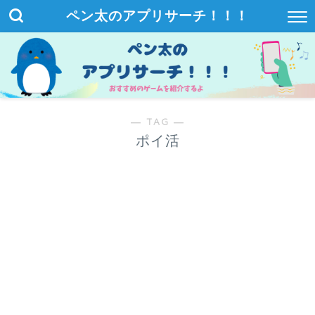
ペン太のアプリサーチ！！！
― TAG ―
ポイ活