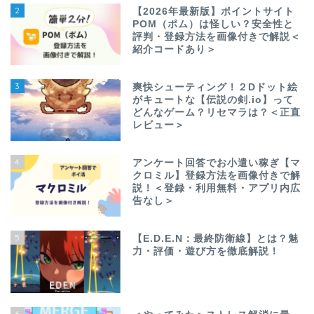
2
【2026年最新版】ポイントサイト
POM（ポム）は怪しい？安全性と
評判・登録方法を画像付きで解説＜
紹介コードあり＞
3
爽快シューティング！２Dドット絵
がキュートな【伝説の剣.io】って
どんなゲーム？リセマラは？＜正直
レビュー＞
4
アンケート回答でお小遣い稼ぎ【マ
クロミル】登録方法を画像付きで解
説！＜登録・利用無料・アプリ内広
告なし＞
5
【E.D.E.N：最終防衛線】とは？魅
力・評価・遊び方を徹底解説！
6