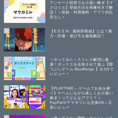
4
アンケート回答でお小遣い稼ぎ【マ
クロミル】登録方法を画像付きで解
説！＜登録・利用無料・アプリ内広
告なし＞
5
【E.D.E.N：最終防衛線】とは？魅
力・評価・遊び方を徹底解説！
6
＜やってみた＞ストレス解消に最
適！ボックスを合体させて遊ぶ【暇
つぶしゲーム-BoxMerge 】を3分で
レビュー！
7
【PLAYTIME – ゲームでお金を稼
ぐ】ゲームしながら楽しくお小遣い
稼ぎ！ってどんなアプリ？＜
PayPalやアマギフにも交換OK＞正
直レビュー
8