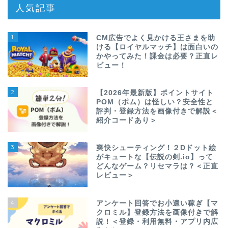
人気記事
1
CM広告でよく見かける王さまを助
ける【ロイヤルマッチ】は面白いの
かやってみた！課金は必要？正直レ
ビュー！
2
【2026年最新版】ポイントサイト
POM（ポム）は怪しい？安全性と
評判・登録方法を画像付きで解説＜
紹介コードあり＞
3
爽快シューティング！２Dドット絵
がキュートな【伝説の剣.io】って
どんなゲーム？リセマラは？＜正直
レビュー＞
4
アンケート回答でお小遣い稼ぎ【マ
クロミル】登録方法を画像付きで解
説！＜登録・利用無料・アプリ内広