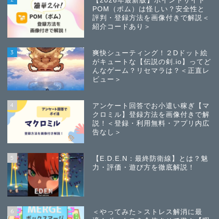
【2026年最新版】ポイントサイト
POM（ポム）は怪しい？安全性と
評判・登録方法を画像付きで解説＜
紹介コードあり＞
3
爽快シューティング！２Dドット絵
がキュートな【伝説の剣.io】ってど
んなゲーム？リセマラは？＜正直レ
ビュー＞
4
アンケート回答でお小遣い稼ぎ【マ
クロミル】登録方法を画像付きで解
説！＜登録・利用無料・アプリ内広
告なし＞
5
【E.D.E.N：最終防衛線】とは？魅
力・評価・遊び方を徹底解説！
6
＜やってみた＞ストレス解消に最