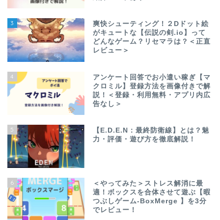
3
爽快シューティング！２Dドット絵
がキュートな【伝説の剣.io】って
どんなゲーム？リセマラは？＜正直
レビュー＞
4
アンケート回答でお小遣い稼ぎ【マ
クロミル】登録方法を画像付きで解
説！＜登録・利用無料・アプリ内広
告なし＞
5
【E.D.E.N：最終防衛線】とは？魅
力・評価・遊び方を徹底解説！
6
＜やってみた＞ストレス解消に最
適！ボックスを合体させて遊ぶ【暇
つぶしゲーム-BoxMerge 】を3分
でレビュー！