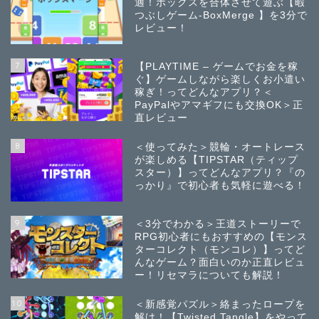
適！ボックスを合体させて遊ぶ【暇
つぶしゲーム-BoxMerge 】を3分で
レビュー！
7
【PLAYTIME – ゲームでお金を稼
ぐ】ゲームしながら楽しくお小遣い
稼ぎ！ってどんなアプリ？＜
PayPalやアマギフにも交換OK＞正
直レビュー
8
＜使ってみた＞競輪・オートレース
が楽しめる【TIPSTAR（ティップ
スター）】ってどんなアプリ？『の
っかり』で初心者も気軽に遊べる！
9
＜3分でわかる＞王道ストーリーで
RPG初心者にもおすすめの【モンス
ターコレクト（モンコレ）】ってど
んなゲーム？面白いのか正直レビュ
ー！リセマラについても解説！
10
＜新感覚パズル＞絡まったロープを
解け！【Twisted Tangle】をやって