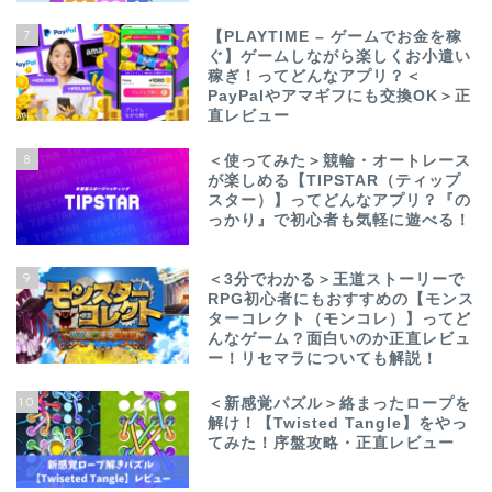
7
【PLAYTIME – ゲームでお金を稼
ぐ】ゲームしながら楽しくお小遣い
稼ぎ！ってどんなアプリ？＜
PayPalやアマギフにも交換OK＞正
直レビュー
8
＜使ってみた＞競輪・オートレース
が楽しめる【TIPSTAR（ティップ
スター）】ってどんなアプリ？『の
っかり』で初心者も気軽に遊べる！
9
＜3分でわかる＞王道ストーリーで
RPG初心者にもおすすめの【モンス
ターコレクト（モンコレ）】ってど
んなゲーム？面白いのか正直レビュ
ー！リセマラについても解説！
10
＜新感覚パズル＞絡まったロープを
解け！【Twisted Tangle】をやっ
てみた！序盤攻略・正直レビュー