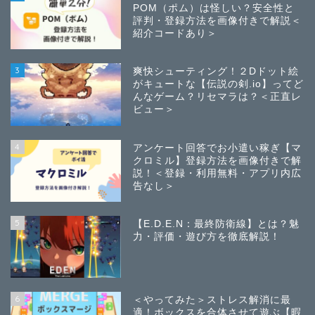
POM（ポム）は怪しい？安全性と
評判・登録方法を画像付きで解説＜
紹介コードあり＞
3
爽快シューティング！２Dドット絵
がキュートな【伝説の剣.io】ってど
んなゲーム？リセマラは？＜正直レ
ビュー＞
4
アンケート回答でお小遣い稼ぎ【マ
クロミル】登録方法を画像付きで解
説！＜登録・利用無料・アプリ内広
告なし＞
5
【E.D.E.N：最終防衛線】とは？魅
力・評価・遊び方を徹底解説！
6
＜やってみた＞ストレス解消に最
適！ボックスを合体させて遊ぶ【暇