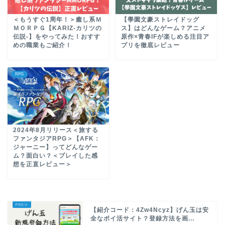
＜もうすぐ1周年！＞癒し系Ｍ
【學園文豪ストレイドッグ
ＭＯＲＰＧ【KARIZ-カリツの
ス】はどんなゲーム？アニメ
伝説-】をやってみた！おすす
原作×青春IFが楽しめる注目ア
めの職業もご紹介！
プリを徹底レビュー
RPG
2024年8月リリース＜旅する
ファンタジアRPG＞【AFK：
ジャーニー】ってどんなゲー
ム？面白い？＜プレイした感
想を正直レビュー＞
【紹介コード：4Zw4Ncyz】げん玉は安
全なポイ活サイト？登録方法を画...