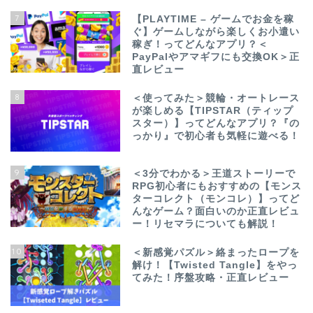
7
【PLAYTIME – ゲームでお金を稼
ぐ】ゲームしながら楽しくお小遣い
稼ぎ！ってどんなアプリ？＜
PayPalやアマギフにも交換OK＞正
直レビュー
8
＜使ってみた＞競輪・オートレース
が楽しめる【TIPSTAR（ティップ
スター）】ってどんなアプリ？『の
っかり』で初心者も気軽に遊べる！
9
＜3分でわかる＞王道ストーリーで
RPG初心者にもおすすめの【モンス
ターコレクト（モンコレ）】ってど
んなゲーム？面白いのか正直レビュ
ー！リセマラについても解説！
10
＜新感覚パズル＞絡まったロープを
解け！【Twisted Tangle】をやっ
てみた！序盤攻略・正直レビュー