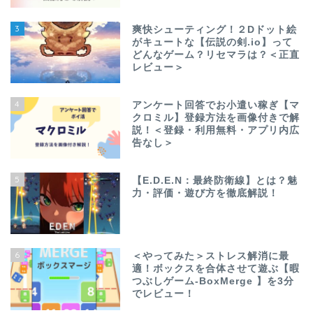
3
爽快シューティング！２Dドット絵
がキュートな【伝説の剣.io】って
どんなゲーム？リセマラは？＜正直
レビュー＞
4
アンケート回答でお小遣い稼ぎ【マ
クロミル】登録方法を画像付きで解
説！＜登録・利用無料・アプリ内広
告なし＞
5
【E.D.E.N：最終防衛線】とは？魅
力・評価・遊び方を徹底解説！
6
＜やってみた＞ストレス解消に最
適！ボックスを合体させて遊ぶ【暇
つぶしゲーム-BoxMerge 】を3分
でレビュー！