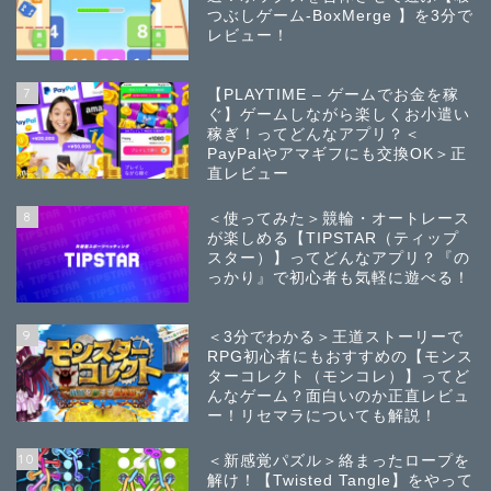
つぶしゲーム-BoxMerge 】を3分で
レビュー！
7
【PLAYTIME – ゲームでお金を稼
ぐ】ゲームしながら楽しくお小遣い
稼ぎ！ってどんなアプリ？＜
PayPalやアマギフにも交換OK＞正
直レビュー
8
＜使ってみた＞競輪・オートレース
が楽しめる【TIPSTAR（ティップ
スター）】ってどんなアプリ？『の
っかり』で初心者も気軽に遊べる！
9
＜3分でわかる＞王道ストーリーで
RPG初心者にもおすすめの【モンス
ターコレクト（モンコレ）】ってど
んなゲーム？面白いのか正直レビュ
ー！リセマラについても解説！
10
＜新感覚パズル＞絡まったロープを
解け！【Twisted Tangle】をやって