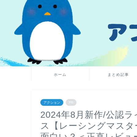
ホーム
まとめ記事
アクション
PR
2024年8月新作/公
ス【レーシングマスター（R
面白い？＜正直レビュ