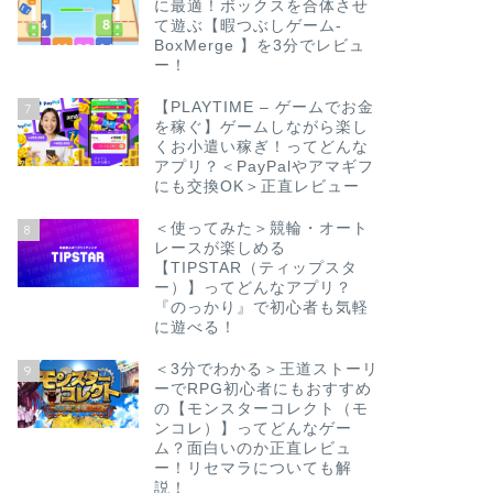
に最適！ボックスを合体させ
て遊ぶ【暇つぶしゲーム-
BoxMerge 】を3分でレビュ
ー！
【PLAYTIME – ゲームでお金
7
を稼ぐ】ゲームしながら楽し
くお小遣い稼ぎ！ってどんな
アプリ？＜PayPalやアマギフ
にも交換OK＞正直レビュー
＜使ってみた＞競輪・オート
8
レースが楽しめる
【TIPSTAR（ティップスタ
ー）】ってどんなアプリ？
『のっかり』で初心者も気軽
に遊べる！
＜3分でわかる＞王道ストーリ
9
ーでRPG初心者にもおすすめ
の【モンスターコレクト（モ
ンコレ）】ってどんなゲー
ム？面白いのか正直レビュ
ー！リセマラについても解
説！