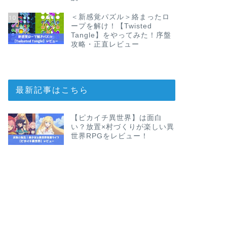
＜新感覚パズル＞絡まったロ
10
ープを解け！【Twisted
Tangle】をやってみた！序盤
攻略・正直レビュー
最新記事はこちら
【ピカイチ異世界】は面白
い？放置×村づくりが楽しい異
世界RPGをレビュー！