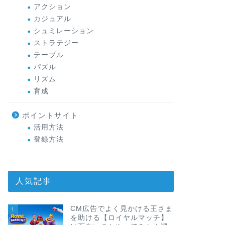
アクション
カジュアル
シュミレーション
ストラテジー
テーブル
パズル
リズム
育成
ポイントサイト
活用方法
登録方法
人気記事
CM広告でよく見かける王さま
1
を助ける【ロイヤルマッチ】