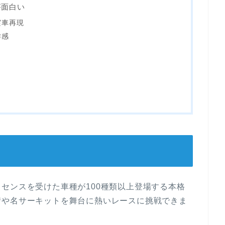
が面白い
実車再現
作感
センスを受けた車種が100種類以上登場する本格
街や名サーキットを舞台に熱いレースに挑戦できま