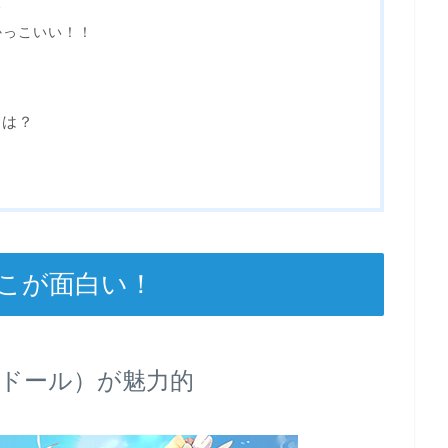
る
かっこいい！！
ミは？
こが面白い！
ドール）が魅力的