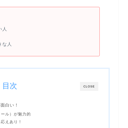
い人
きな人
目次
CLOSE
が面白い！
ドール）が魅力的
み応えあり！