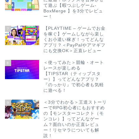
て遊ぶ【暇つぶしゲーム-
BoxMerge 】を3分でレビュ
ー！
【PLAYTIME – ゲームでお金
7
を稼ぐ】ゲームしながら楽し
くお小遣い稼ぎ！ってどんな
アプリ？＜PayPalやアマギフ
にも交換OK＞正直レビュー
＜使ってみた＞競輪・オート
8
レースが楽しめる
【TIPSTAR（ティップスタ
ー）】ってどんなアプリ？
『のっかり』で初心者も気軽
に遊べる！
＜3分でわかる＞王道ストーリ
9
ーでRPG初心者にもおすすめ
の【モンスターコレクト（モ
ンコレ）】ってどんなゲー
ム？面白いのか正直レビュ
ー！リセマラについても解
説！