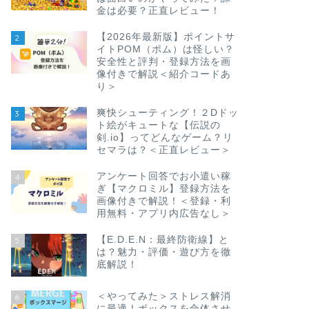
金は必要？正直レビュー！
【2026年最新版】ポイントサ
2
イトPOM（ポム）は怪しい？
安全性と評判・登録方法を画
像付きで解説＜紹介コードあ
り＞
爽快シューティング！２Dドッ
3
ト絵がキュートな【伝説の
剣.io】ってどんなゲーム？リ
セマラは？＜正直レビュー＞
アンケート回答でお小遣い稼
4
ぎ【マクロミル】登録方法を
画像付きで解説！＜登録・利
用無料・アプリ内広告なし＞
【E.D.E.N：最終防衛線】と
5
は？魅力・評価・遊び方を徹
底解説！
＜やってみた＞ストレス解消
6
に最適！ボックスを合体させ