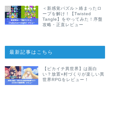
＜新感覚パズル＞絡まったロ
10
ープを解け！【Twisted
Tangle】をやってみた！序盤
攻略・正直レビュー
最新記事はこちら
【ピカイチ異世界】は面白
い？放置×村づくりが楽しい異
世界RPGをレビュー！