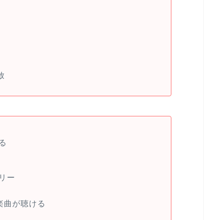
放
る
リー
楽曲が聴ける