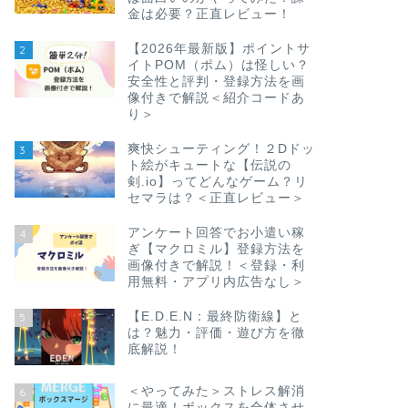
金は必要？正直レビュー！
【2026年最新版】ポイントサ
2
イトPOM（ポム）は怪しい？
安全性と評判・登録方法を画
像付きで解説＜紹介コードあ
り＞
爽快シューティング！２Dドッ
3
ト絵がキュートな【伝説の
剣.io】ってどんなゲーム？リ
セマラは？＜正直レビュー＞
アンケート回答でお小遣い稼
4
ぎ【マクロミル】登録方法を
画像付きで解説！＜登録・利
用無料・アプリ内広告なし＞
【E.D.E.N：最終防衛線】と
5
は？魅力・評価・遊び方を徹
底解説！
＜やってみた＞ストレス解消
6
に最適！ボックスを合体させ