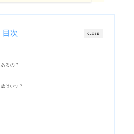
目次
CLOSE
があるの？
放
開放はいつ？