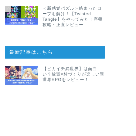
＜新感覚パズル＞絡まったロ
10
ープを解け！【Twisted
Tangle】をやってみた！序盤
攻略・正直レビュー
最新記事はこちら
【ピカイチ異世界】は面白
い？放置×村づくりが楽しい異
世界RPGをレビュー！