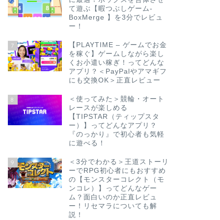
て遊ぶ【暇つぶしゲーム-
BoxMerge 】を3分でレビュ
ー！
【PLAYTIME – ゲームでお金
7
を稼ぐ】ゲームしながら楽し
くお小遣い稼ぎ！ってどんな
アプリ？＜PayPalやアマギフ
にも交換OK＞正直レビュー
＜使ってみた＞競輪・オート
8
レースが楽しめる
【TIPSTAR（ティップスタ
ー）】ってどんなアプリ？
『のっかり』で初心者も気軽
に遊べる！
＜3分でわかる＞王道ストーリ
9
ーでRPG初心者にもおすすめ
の【モンスターコレクト（モ
ンコレ）】ってどんなゲー
ム？面白いのか正直レビュ
ー！リセマラについても解
説！