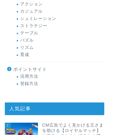
アクション
カジュアル
シュミレーション
ストラテジー
テーブル
パズル
リズム
育成
ポイントサイト
活用方法
登録方法
人気記事
CM広告でよく見かける王さま
1
を助ける【ロイヤルマッチ】