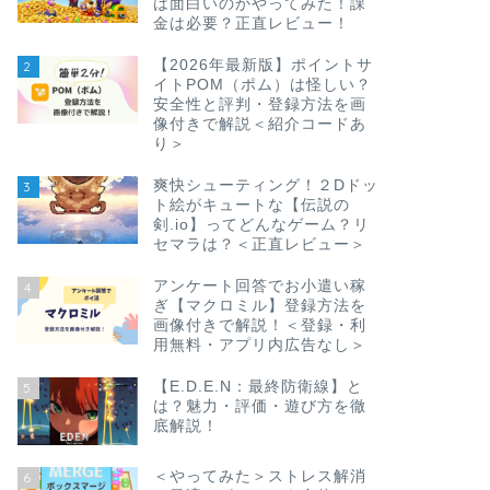
は面白いのかやってみた！課
金は必要？正直レビュー！
【2026年最新版】ポイントサ
2
イトPOM（ポム）は怪しい？
安全性と評判・登録方法を画
像付きで解説＜紹介コードあ
り＞
爽快シューティング！２Dドッ
3
ト絵がキュートな【伝説の
剣.io】ってどんなゲーム？リ
セマラは？＜正直レビュー＞
アンケート回答でお小遣い稼
4
ぎ【マクロミル】登録方法を
画像付きで解説！＜登録・利
用無料・アプリ内広告なし＞
【E.D.E.N：最終防衛線】と
5
は？魅力・評価・遊び方を徹
底解説！
＜やってみた＞ストレス解消
6