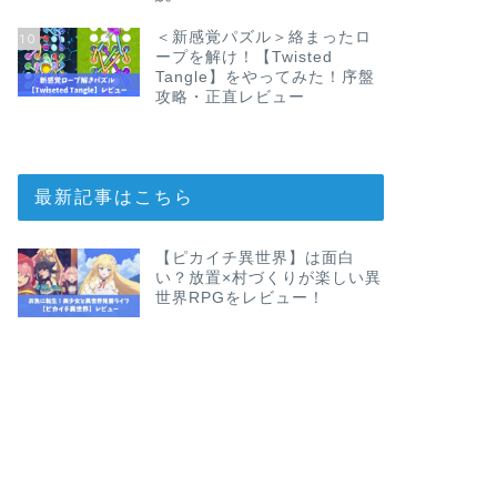
＜新感覚パズル＞絡まったロ
10
ープを解け！【Twisted
Tangle】をやってみた！序盤
攻略・正直レビュー
最新記事はこちら
【ピカイチ異世界】は面白
い？放置×村づくりが楽しい異
世界RPGをレビュー！