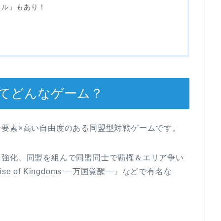
イル」もあり！
てどんなゲーム？
要素×高い自由度のある同盟型対戦ゲームです。
を強化、同盟を組んで同盟同士で覇権＆エリア争い
 of Kingdoms ―万国覚醒―』などで有名な