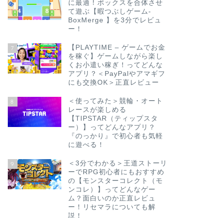
に最適！ボックスを合体させ
て遊ぶ【暇つぶしゲーム-
BoxMerge 】を3分でレビュ
ー！
【PLAYTIME – ゲームでお金
7
を稼ぐ】ゲームしながら楽し
くお小遣い稼ぎ！ってどんな
アプリ？＜PayPalやアマギフ
にも交換OK＞正直レビュー
＜使ってみた＞競輪・オート
8
レースが楽しめる
【TIPSTAR（ティップスタ
ー）】ってどんなアプリ？
『のっかり』で初心者も気軽
に遊べる！
＜3分でわかる＞王道ストーリ
9
ーでRPG初心者にもおすすめ
の【モンスターコレクト（モ
ンコレ）】ってどんなゲー
ム？面白いのか正直レビュ
ー！リセマラについても解
説！