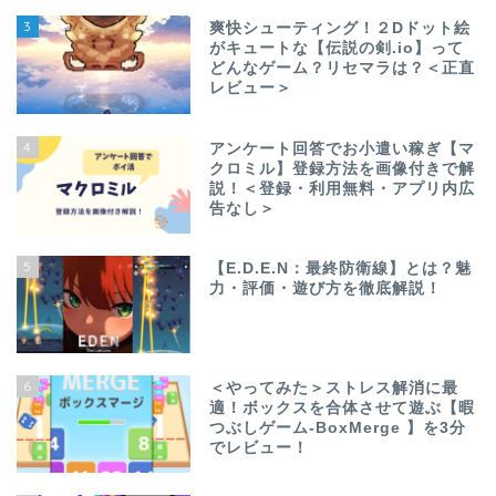
3
爽快シューティング！２Dドット絵
がキュートな【伝説の剣.io】って
どんなゲーム？リセマラは？＜正直
レビュー＞
4
アンケート回答でお小遣い稼ぎ【マ
クロミル】登録方法を画像付きで解
説！＜登録・利用無料・アプリ内広
告なし＞
5
【E.D.E.N：最終防衛線】とは？魅
力・評価・遊び方を徹底解説！
6
＜やってみた＞ストレス解消に最
適！ボックスを合体させて遊ぶ【暇
つぶしゲーム-BoxMerge 】を3分
でレビュー！