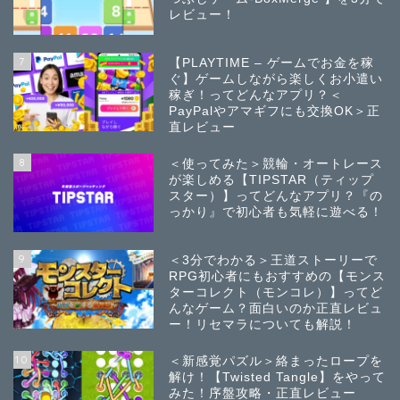
レビュー！
7
【PLAYTIME – ゲームでお金を稼
ぐ】ゲームしながら楽しくお小遣い
稼ぎ！ってどんなアプリ？＜
PayPalやアマギフにも交換OK＞正
直レビュー
8
＜使ってみた＞競輪・オートレース
が楽しめる【TIPSTAR（ティップ
スター）】ってどんなアプリ？『の
っかり』で初心者も気軽に遊べる！
9
＜3分でわかる＞王道ストーリーで
RPG初心者にもおすすめの【モンス
ターコレクト（モンコレ）】ってど
んなゲーム？面白いのか正直レビュ
ー！リセマラについても解説！
10
＜新感覚パズル＞絡まったロープを
解け！【Twisted Tangle】をやって
みた！序盤攻略・正直レビュー