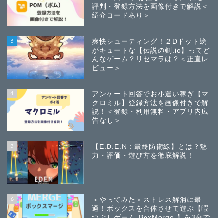
評判・登録方法を画像付きで解説＜
紹介コードあり＞
3
爽快シューティング！２Dドット絵
がキュートな【伝説の剣.io】ってど
んなゲーム？リセマラは？＜正直レ
ビュー＞
4
アンケート回答でお小遣い稼ぎ【マ
クロミル】登録方法を画像付きで解
説！＜登録・利用無料・アプリ内広
告なし＞
5
【E.D.E.N：最終防衛線】とは？魅
力・評価・遊び方を徹底解説！
6
＜やってみた＞ストレス解消に最
適！ボックスを合体させて遊ぶ【暇
つぶしゲーム-BoxMerge 】を3分で