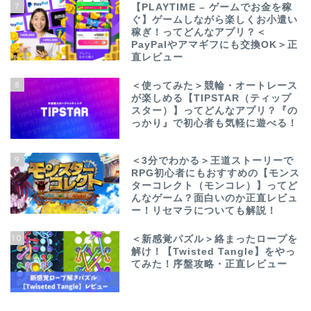
7
【PLAYTIME – ゲームでお金を稼
ぐ】ゲームしながら楽しくお小遣い
稼ぎ！ってどんなアプリ？＜
PayPalやアマギフにも交換OK＞正
直レビュー
8
＜使ってみた＞競輪・オートレース
が楽しめる【TIPSTAR（ティップ
スター）】ってどんなアプリ？『の
っかり』で初心者も気軽に遊べる！
9
＜3分でわかる＞王道ストーリーで
RPG初心者にもおすすめの【モンス
ターコレクト（モンコレ）】ってど
んなゲーム？面白いのか正直レビュ
ー！リセマラについても解説！
10
＜新感覚パズル＞絡まったロープを
解け！【Twisted Tangle】をやっ
てみた！序盤攻略・正直レビュー