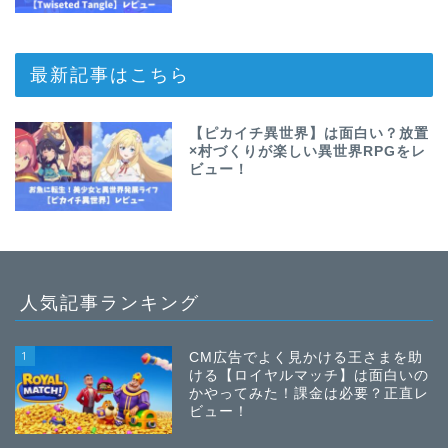
最新記事はこちら
【ピカイチ異世界】は面白い？放置
×村づくりが楽しい異世界RPGをレ
ビュー！
人気記事ランキング
1
CM広告でよく見かける王さまを助
ける【ロイヤルマッチ】は面白いの
かやってみた！課金は必要？正直レ
ビュー！