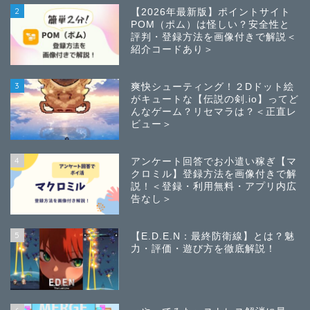
2
【2026年最新版】ポイントサイト
POM（ポム）は怪しい？安全性と
評判・登録方法を画像付きで解説＜
紹介コードあり＞
3
爽快シューティング！２Dドット絵
がキュートな【伝説の剣.io】ってど
んなゲーム？リセマラは？＜正直レ
ビュー＞
4
アンケート回答でお小遣い稼ぎ【マ
クロミル】登録方法を画像付きで解
説！＜登録・利用無料・アプリ内広
告なし＞
5
【E.D.E.N：最終防衛線】とは？魅
力・評価・遊び方を徹底解説！