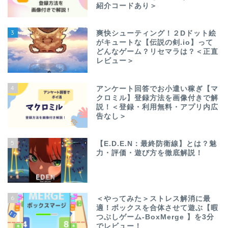
紹介コードあり＞
3
爽快シューティング！２Dドット絵
がキュートな【伝説の剣.io】って
どんなゲーム？リセマラは？＜正直
レビュー＞
4
アンケート回答でお小遣い稼ぎ【マ
クロミル】登録方法を画像付きで解
説！＜登録・利用無料・アプリ内広
告なし＞
5
【E.D.E.N：最終防衛線】とは？魅
力・評価・遊び方を徹底解説！
6
＜やってみた＞ストレス解消に最
適！ボックスを合体させて遊ぶ【暇
つぶしゲーム-BoxMerge 】を3分
でレビュー！