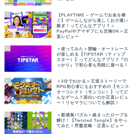
7
【PLAYTIME – ゲームでお金を稼
ぐ】ゲームしながら楽しくお小遣い
稼ぎ！ってどんなアプリ？＜
PayPalやアマギフにも交換OK＞正
直レビュー
8
＜使ってみた＞競輪・オートレース
が楽しめる【TIPSTAR（ティップ
スター）】ってどんなアプリ？『の
っかり』で初心者も気軽に遊べる！
9
＜3分でわかる＞王道ストーリーで
RPG初心者にもおすすめの【モンス
ターコレクト（モンコレ）】ってど
んなゲーム？面白いのか正直レビュ
ー！リセマラについても解説！
10
＜新感覚パズル＞絡まったロープを
解け！【Twisted Tangle】をやっ
てみた！序盤攻略・正直レビュー