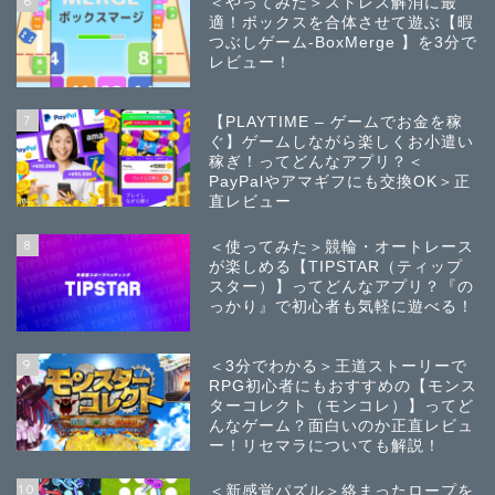
6
＜やってみた＞ストレス解消に最
適！ボックスを合体させて遊ぶ【暇
つぶしゲーム-BoxMerge 】を3分で
レビュー！
7
【PLAYTIME – ゲームでお金を稼
ぐ】ゲームしながら楽しくお小遣い
稼ぎ！ってどんなアプリ？＜
PayPalやアマギフにも交換OK＞正
直レビュー
8
＜使ってみた＞競輪・オートレース
が楽しめる【TIPSTAR（ティップ
スター）】ってどんなアプリ？『の
っかり』で初心者も気軽に遊べる！
9
＜3分でわかる＞王道ストーリーで
RPG初心者にもおすすめの【モンス
ターコレクト（モンコレ）】ってど
んなゲーム？面白いのか正直レビュ
ー！リセマラについても解説！
10
＜新感覚パズル＞絡まったロープを