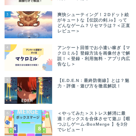
3
爽快シューティング！２Dドット絵
がキュートな【伝説の剣.io】って
どんなゲーム？リセマラは？＜正直
レビュー＞
4
アンケート回答でお小遣い稼ぎ【マ
クロミル】登録方法を画像付きで解
説！＜登録・利用無料・アプリ内広
告なし＞
5
【E.D.E.N：最終防衛線】とは？魅
力・評価・遊び方を徹底解説！
6
＜やってみた＞ストレス解消に最
適！ボックスを合体させて遊ぶ【暇
つぶしゲーム-BoxMerge 】を3分
でレビュー！