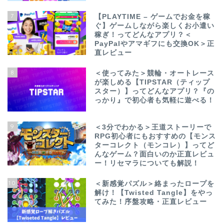
7
【PLAYTIME – ゲームでお金を稼
ぐ】ゲームしながら楽しくお小遣い
稼ぎ！ってどんなアプリ？＜
PayPalやアマギフにも交換OK＞正
直レビュー
8
＜使ってみた＞競輪・オートレース
が楽しめる【TIPSTAR（ティップ
スター）】ってどんなアプリ？『の
っかり』で初心者も気軽に遊べる！
9
＜3分でわかる＞王道ストーリーで
RPG初心者にもおすすめの【モンス
ターコレクト（モンコレ）】ってど
んなゲーム？面白いのか正直レビュ
ー！リセマラについても解説！
10
＜新感覚パズル＞絡まったロープを
解け！【Twisted Tangle】をやっ
てみた！序盤攻略・正直レビュー