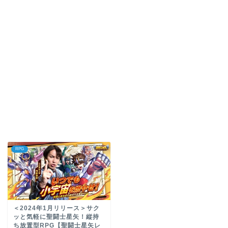
RPG
＜2024年1月リリース＞サク
ッと気軽に聖闘士星矢！縦持
ち放置型RPG【聖闘士星矢レ