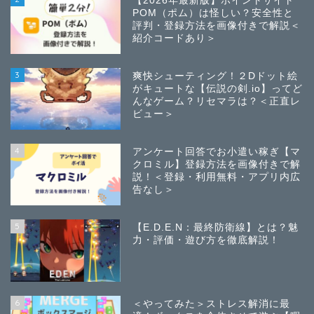
【2026年最新版】ポイントサイト
POM（ポム）は怪しい？安全性と
評判・登録方法を画像付きで解説＜
紹介コードあり＞
3
爽快シューティング！２Dドット絵
がキュートな【伝説の剣.io】ってど
んなゲーム？リセマラは？＜正直レ
ビュー＞
4
アンケート回答でお小遣い稼ぎ【マ
クロミル】登録方法を画像付きで解
説！＜登録・利用無料・アプリ内広
告なし＞
5
【E.D.E.N：最終防衛線】とは？魅
力・評価・遊び方を徹底解説！
6
＜やってみた＞ストレス解消に最