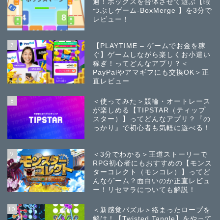
適！ボックスを合体させて遊ぶ【暇
つぶしゲーム-BoxMerge 】を3分で
レビュー！
7
【PLAYTIME – ゲームでお金を稼
ぐ】ゲームしながら楽しくお小遣い
稼ぎ！ってどんなアプリ？＜
PayPalやアマギフにも交換OK＞正
直レビュー
8
＜使ってみた＞競輪・オートレース
が楽しめる【TIPSTAR（ティップ
スター）】ってどんなアプリ？『の
っかり』で初心者も気軽に遊べる！
9
＜3分でわかる＞王道ストーリーで
RPG初心者にもおすすめの【モンス
ターコレクト（モンコレ）】ってど
んなゲーム？面白いのか正直レビュ
ー！リセマラについても解説！
10
＜新感覚パズル＞絡まったロープを
解け！【Twisted Tangle】をやって