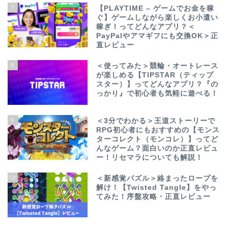
7
【PLAYTIME – ゲームでお金を稼
ぐ】ゲームしながら楽しくお小遣い
稼ぎ！ってどんなアプリ？＜
PayPalやアマギフにも交換OK＞正
直レビュー
8
＜使ってみた＞競輪・オートレース
が楽しめる【TIPSTAR（ティップ
スター）】ってどんなアプリ？『の
っかり』で初心者も気軽に遊べる！
9
＜3分でわかる＞王道ストーリーで
RPG初心者にもおすすめの【モンス
ターコレクト（モンコレ）】ってど
んなゲーム？面白いのか正直レビュ
ー！リセマラについても解説！
10
＜新感覚パズル＞絡まったロープを
解け！【Twisted Tangle】をやっ
てみた！序盤攻略・正直レビュー