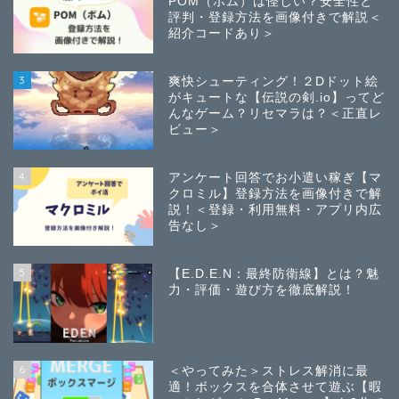
POM（ポム）は怪しい？安全性と
評判・登録方法を画像付きで解説＜
紹介コードあり＞
3
爽快シューティング！２Dドット絵
がキュートな【伝説の剣.io】ってど
んなゲーム？リセマラは？＜正直レ
ビュー＞
4
アンケート回答でお小遣い稼ぎ【マ
クロミル】登録方法を画像付きで解
説！＜登録・利用無料・アプリ内広
告なし＞
5
【E.D.E.N：最終防衛線】とは？魅
力・評価・遊び方を徹底解説！
6
＜やってみた＞ストレス解消に最
適！ボックスを合体させて遊ぶ【暇