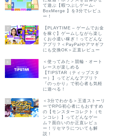
て遊ぶ【暇つぶしゲーム-
BoxMerge 】を3分でレビュ
ー！
【PLAYTIME – ゲームでお金
7
を稼ぐ】ゲームしながら楽し
くお小遣い稼ぎ！ってどんな
アプリ？＜PayPalやアマギフ
にも交換OK＞正直レビュー
＜使ってみた＞競輪・オート
8
レースが楽しめる
【TIPSTAR（ティップスタ
ー）】ってどんなアプリ？
『のっかり』で初心者も気軽
に遊べる！
＜3分でわかる＞王道ストーリ
9
ーでRPG初心者にもおすすめ
の【モンスターコレクト（モ
ンコレ）】ってどんなゲー
ム？面白いのか正直レビュ
ー！リセマラについても解
説！