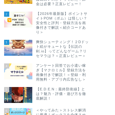
金は必要？正直レビュー！
【2026年最新版】ポイントサ
2
イトPOM（ポム）は怪しい？
安全性と評判・登録方法を画
像付きで解説＜紹介コードあ
り＞
爽快シューティング！２Dドッ
3
ト絵がキュートな【伝説の
剣.io】ってどんなゲーム？リ
セマラは？＜正直レビュー＞
アンケート回答でお小遣い稼
4
ぎ【マクロミル】登録方法を
画像付きで解説！＜登録・利
用無料・アプリ内広告なし＞
【E.D.E.N：最終防衛線】と
5
は？魅力・評価・遊び方を徹
底解説！
＜やってみた＞ストレス解消
6
に最適！ボックスを合体させ