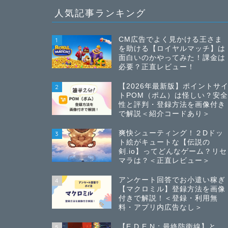
人気記事ランキング
CM広告でよく見かける王さま
1
を助ける【ロイヤルマッチ】は
面白いのかやってみた！課金は
必要？正直レビュー！
【2026年最新版】ポイントサ
2
トPOM（ポム）は怪しい？安
性と評判・登録方法を画像付き
で解説＜紹介コードあり＞
爽快シューティング！２Dドッ
3
ト絵がキュートな【伝説の
剣.io】ってどんなゲーム？リセ
マラは？＜正直レビュー＞
アンケート回答でお小遣い稼ぎ
4
【マクロミル】登録方法を画像
付きで解説！＜登録・利用無
料・アプリ内広告なし＞
【E.D.E.N：最終防衛線】と
5