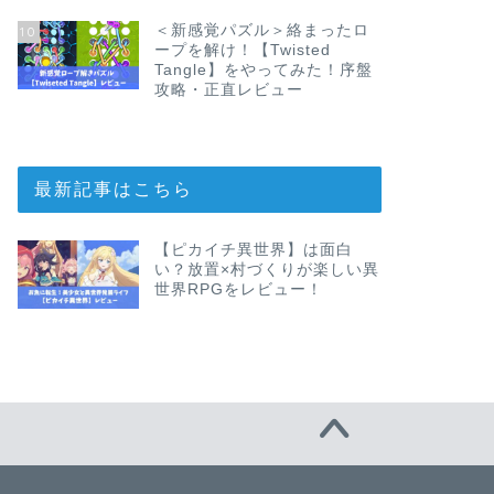
＜新感覚パズル＞絡まったロ
10
ープを解け！【Twisted
Tangle】をやってみた！序盤
攻略・正直レビュー
最新記事はこちら
【ピカイチ異世界】は面白
い？放置×村づくりが楽しい異
世界RPGをレビュー！