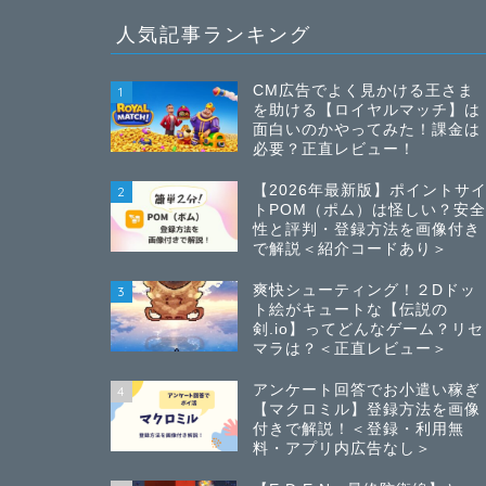
人気記事ランキング
CM広告でよく見かける王さま
1
を助ける【ロイヤルマッチ】は
面白いのかやってみた！課金は
必要？正直レビュー！
【2026年最新版】ポイントサ
2
トPOM（ポム）は怪しい？安
性と評判・登録方法を画像付き
で解説＜紹介コードあり＞
爽快シューティング！２Dドッ
3
ト絵がキュートな【伝説の
剣.io】ってどんなゲーム？リセ
マラは？＜正直レビュー＞
アンケート回答でお小遣い稼ぎ
4
【マクロミル】登録方法を画像
付きで解説！＜登録・利用無
料・アプリ内広告なし＞