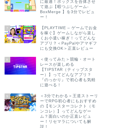
に最適！ボックスを合体させ
て遊ぶ【暇つぶしゲーム-
BoxMerge 】を3分でレビュ
ー！
【PLAYTIME – ゲームでお金
7
を稼ぐ】ゲームしながら楽し
くお小遣い稼ぎ！ってどんな
アプリ？＜PayPalやアマギフ
にも交換OK＞正直レビュー
＜使ってみた＞競輪・オート
8
レースが楽しめる
【TIPSTAR（ティップスタ
ー）】ってどんなアプリ？
『のっかり』で初心者も気軽
に遊べる！
＜3分でわかる＞王道ストーリ
9
ーでRPG初心者にもおすすめ
の【モンスターコレクト（モ
ンコレ）】ってどんなゲー
ム？面白いのか正直レビュ
ー！リセマラについても解
説！