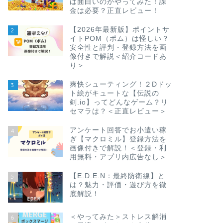
は面白いのかやってみた！課
金は必要？正直レビュー！
【2026年最新版】ポイントサ
2
イトPOM（ポム）は怪しい？
安全性と評判・登録方法を画
像付きで解説＜紹介コードあ
り＞
爽快シューティング！２Dドッ
3
ト絵がキュートな【伝説の
剣.io】ってどんなゲーム？リ
セマラは？＜正直レビュー＞
アンケート回答でお小遣い稼
4
ぎ【マクロミル】登録方法を
画像付きで解説！＜登録・利
用無料・アプリ内広告なし＞
【E.D.E.N：最終防衛線】と
5
は？魅力・評価・遊び方を徹
底解説！
＜やってみた＞ストレス解消
6