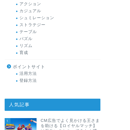
アクション
カジュアル
シュミレーション
ストラテジー
テーブル
パズル
リズム
育成
ポイントサイト
活用方法
登録方法
人気記事
CM広告でよく見かける王さま
1
を助ける【ロイヤルマッチ】