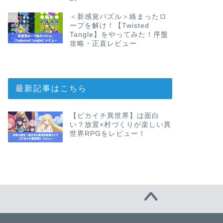
＜新感覚パズル＞絡まったロ
10
ープを解け！【Twisted
Tangle】をやってみた！序盤
攻略・正直レビュー
最新記事はこちら
【ピカイチ異世界】は面白
い？放置×村づくりが楽しい異
世界RPGをレビュー！