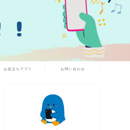
お役立ちアプリ
お問い合わせ