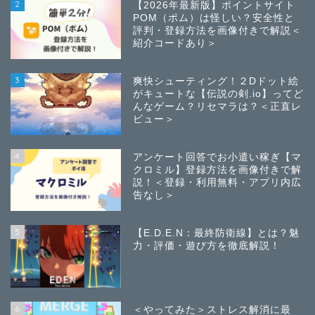
2
【2026年最新版】ポイントサイト
POM（ポム）は怪しい？安全性と
評判・登録方法を画像付きで解説＜
紹介コードあり＞
3
爽快シューティング！２Dドット絵
がキュートな【伝説の剣.io】ってど
んなゲーム？リセマラは？＜正直レ
ビュー＞
4
アンケート回答でお小遣い稼ぎ【マ
クロミル】登録方法を画像付きで解
説！＜登録・利用無料・アプリ内広
告なし＞
5
【E.D.E.N：最終防衛線】とは？魅
力・評価・遊び方を徹底解説！
6
＜やってみた＞ストレス解消に最