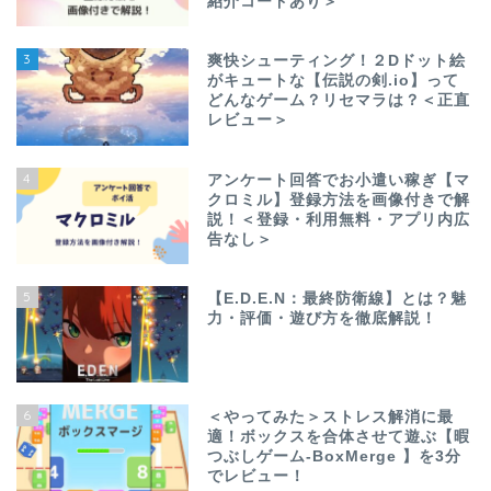
紹介コードあり＞
3
爽快シューティング！２Dドット絵
がキュートな【伝説の剣.io】って
どんなゲーム？リセマラは？＜正直
レビュー＞
4
アンケート回答でお小遣い稼ぎ【マ
クロミル】登録方法を画像付きで解
説！＜登録・利用無料・アプリ内広
告なし＞
5
【E.D.E.N：最終防衛線】とは？魅
力・評価・遊び方を徹底解説！
6
＜やってみた＞ストレス解消に最
適！ボックスを合体させて遊ぶ【暇
つぶしゲーム-BoxMerge 】を3分
でレビュー！