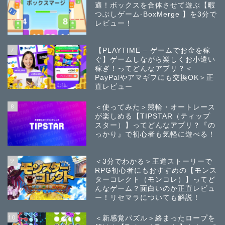
適！ボックスを合体させて遊ぶ【暇
つぶしゲーム-BoxMerge 】を3分で
レビュー！
7
【PLAYTIME – ゲームでお金を稼
ぐ】ゲームしながら楽しくお小遣い
稼ぎ！ってどんなアプリ？＜
PayPalやアマギフにも交換OK＞正
直レビュー
8
＜使ってみた＞競輪・オートレース
が楽しめる【TIPSTAR（ティップ
スター）】ってどんなアプリ？『の
っかり』で初心者も気軽に遊べる！
9
＜3分でわかる＞王道ストーリーで
RPG初心者にもおすすめの【モンス
ターコレクト（モンコレ）】ってど
んなゲーム？面白いのか正直レビュ
ー！リセマラについても解説！
10
＜新感覚パズル＞絡まったロープを