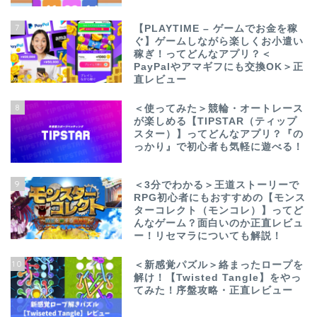
7
【PLAYTIME – ゲームでお金を稼
ぐ】ゲームしながら楽しくお小遣い
稼ぎ！ってどんなアプリ？＜
PayPalやアマギフにも交換OK＞正
直レビュー
8
＜使ってみた＞競輪・オートレース
が楽しめる【TIPSTAR（ティップ
スター）】ってどんなアプリ？『の
っかり』で初心者も気軽に遊べる！
9
＜3分でわかる＞王道ストーリーで
RPG初心者にもおすすめの【モンス
ターコレクト（モンコレ）】ってど
んなゲーム？面白いのか正直レビュ
ー！リセマラについても解説！
10
＜新感覚パズル＞絡まったロープを
解け！【Twisted Tangle】をやっ
てみた！序盤攻略・正直レビュー