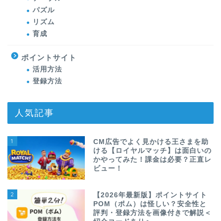
パズル
リズム
育成
ポイントサイト
活用方法
登録方法
人気記事
1
CM広告でよく見かける王さまを助
ける【ロイヤルマッチ】は面白いの
かやってみた！課金は必要？正直レ
ビュー！
2
【2026年最新版】ポイントサイト
POM（ポム）は怪しい？安全性と
評判・登録方法を画像付きで解説＜