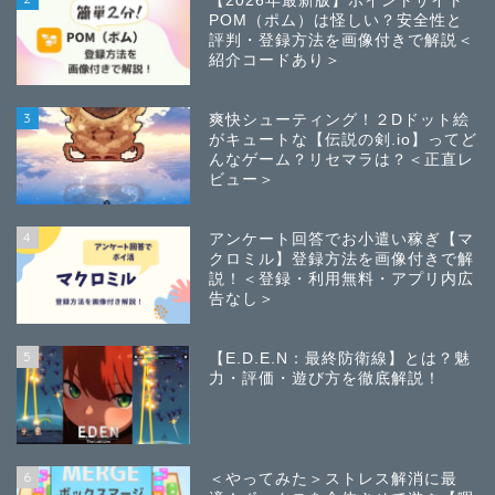
【2026年最新版】ポイントサイト
POM（ポム）は怪しい？安全性と
評判・登録方法を画像付きで解説＜
紹介コードあり＞
3
爽快シューティング！２Dドット絵
がキュートな【伝説の剣.io】ってど
んなゲーム？リセマラは？＜正直レ
ビュー＞
4
アンケート回答でお小遣い稼ぎ【マ
クロミル】登録方法を画像付きで解
説！＜登録・利用無料・アプリ内広
告なし＞
5
【E.D.E.N：最終防衛線】とは？魅
力・評価・遊び方を徹底解説！
6
＜やってみた＞ストレス解消に最