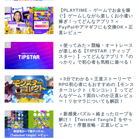
7
【PLAYTIME – ゲームでお金を稼
ぐ】ゲームしながら楽しくお小遣い
稼ぎ！ってどんなアプリ？＜
PayPalやアマギフにも交換OK＞正
直レビュー
8
＜使ってみた＞競輪・オートレース
が楽しめる【TIPSTAR（ティップ
スター）】ってどんなアプリ？『の
っかり』で初心者も気軽に遊べる！
9
＜3分でわかる＞王道ストーリーで
RPG初心者にもおすすめの【モンス
ターコレクト（モンコレ）】ってど
んなゲーム？面白いのか正直レビュ
ー！リセマラについても解説！
10
＜新感覚パズル＞絡まったロープを
解け！【Twisted Tangle】をやっ
てみた！序盤攻略・正直レビュー