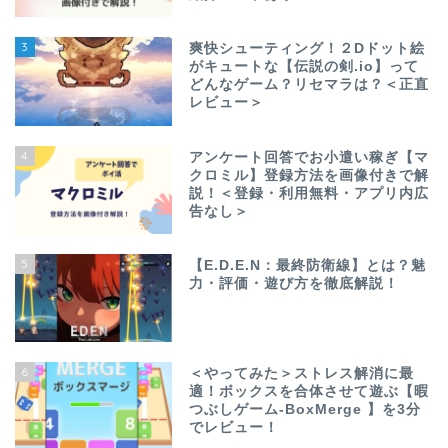
3
爽快シューティング！２Dドット絵
がキュートな【伝説の剣.io】って
どんなゲーム？リセマラは？＜正直
レビュー＞
4
アンケート回答でお小遣い稼ぎ【マ
クロミル】登録方法を画像付きで解
説！＜登録・利用無料・アプリ内広
告なし＞
5
【E.D.E.N：最終防衛線】とは？魅
力・評価・遊び方を徹底解説！
6
＜やってみた＞ストレス解消に最
適！ボックスを合体させて遊ぶ【暇
つぶしゲーム-BoxMerge 】を3分
でレビュー！