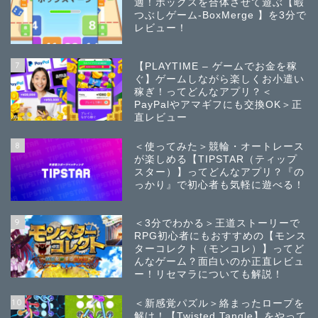
適！ボックスを合体させて遊ぶ【暇
つぶしゲーム-BoxMerge 】を3分で
レビュー！
7
【PLAYTIME – ゲームでお金を稼
ぐ】ゲームしながら楽しくお小遣い
稼ぎ！ってどんなアプリ？＜
PayPalやアマギフにも交換OK＞正
直レビュー
8
＜使ってみた＞競輪・オートレース
が楽しめる【TIPSTAR（ティップ
スター）】ってどんなアプリ？『の
っかり』で初心者も気軽に遊べる！
9
＜3分でわかる＞王道ストーリーで
RPG初心者にもおすすめの【モンス
ターコレクト（モンコレ）】ってど
んなゲーム？面白いのか正直レビュ
ー！リセマラについても解説！
10
＜新感覚パズル＞絡まったロープを
解け！【Twisted Tangle】をやって