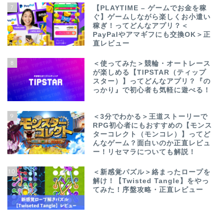
7
【PLAYTIME – ゲームでお金を稼
ぐ】ゲームしながら楽しくお小遣い
稼ぎ！ってどんなアプリ？＜
PayPalやアマギフにも交換OK＞正
直レビュー
8
＜使ってみた＞競輪・オートレース
が楽しめる【TIPSTAR（ティップ
スター）】ってどんなアプリ？『の
っかり』で初心者も気軽に遊べる！
9
＜3分でわかる＞王道ストーリーで
RPG初心者にもおすすめの【モンス
ターコレクト（モンコレ）】ってど
んなゲーム？面白いのか正直レビュ
ー！リセマラについても解説！
10
＜新感覚パズル＞絡まったロープを
解け！【Twisted Tangle】をやっ
てみた！序盤攻略・正直レビュー