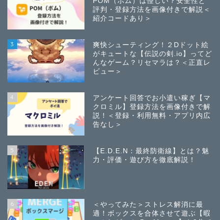
POM（ポム）は怪しい？安全性と
評判・登録方法を画像付きで解説＜
紹介コードあり＞
3
爽快シューティング！２Dドット絵
がキュートな【伝説の剣.io】ってど
んなゲーム？リセマラは？＜正直レ
ビュー＞
4
アンケート回答でお小遣い稼ぎ【マ
クロミル】登録方法を画像付きで解
説！＜登録・利用無料・アプリ内広
告なし＞
5
【E.D.E.N：最終防衛線】とは？魅
力・評価・遊び方を徹底解説！
6
＜やってみた＞ストレス解消に最
適！ボックスを合体させて遊ぶ【暇