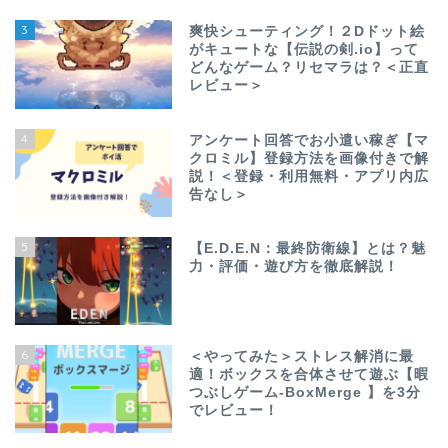
3
爽快シューティング！２Dドット絵
がキュートな【伝説の剣.io】って
どんなゲーム？リセマラは？＜正直
レビュー＞
4
アンケート回答でお小遣い稼ぎ【マ
クロミル】登録方法を画像付きで解
説！＜登録・利用無料・アプリ内広
告なし＞
5
【E.D.E.N：最終防衛線】とは？魅
力・評価・遊び方を徹底解説！
6
＜やってみた＞ストレス解消に最
適！ボックスを合体させて遊ぶ【暇
つぶしゲーム-BoxMerge 】を3分
でレビュー！