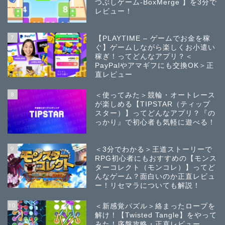
つぶしゲーム-BoxMerge 】を3分で
レビュー！
7
【PLAYTIME – ゲームでお金を稼
ぐ】ゲームしながら楽しくお小遣い
稼ぎ！ってどんなアプリ？＜
PayPalやアマギフにも交換OK＞正
直レビュー
8
＜使ってみた＞競輪・オートレース
が楽しめる【TIPSTAR（ティップ
スター）】ってどんなアプリ？『の
っかり』で初心者も気軽に遊べる！
9
＜3分でわかる＞王道ストーリーで
RPG初心者にもおすすめの【モンス
ターコレクト（モンコレ）】ってど
んなゲーム？面白いのか正直レビュ
ー！リセマラについても解説！
10
＜新感覚パズル＞絡まったロープを
解け！【Twisted Tangle】をやって
みた！序盤攻略・正直レビュー