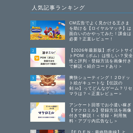
人気記事ランキング
CM広告でよく見かける王さま
1
を助ける【ロイヤルマッチ】は
面白いのかやってみた！課金は
必要？正直レビュー！
【2026年最新版】ポイントサ
2
トPOM（ポム）は怪しい？安
性と評判・登録方法を画像付き
で解説＜紹介コードあり＞
爽快シューティング！２Dドッ
3
ト絵がキュートな【伝説の
剣.io】ってどんなゲーム？リセ
マラは？＜正直レビュー＞
アンケート回答でお小遣い稼ぎ
4
【マクロミル】登録方法を画像
付きで解説！＜登録・利用無
料・アプリ内広告なし＞
【E.D.E.N：最終防衛線】と
5