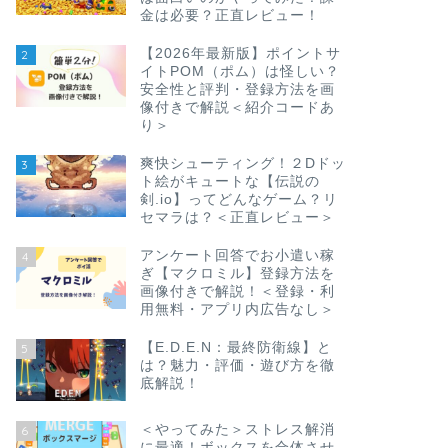
金は必要？正直レビュー！
【2026年最新版】ポイントサ
2
イトPOM（ポム）は怪しい？
安全性と評判・登録方法を画
像付きで解説＜紹介コードあ
り＞
爽快シューティング！２Dドッ
3
ト絵がキュートな【伝説の
剣.io】ってどんなゲーム？リ
セマラは？＜正直レビュー＞
アンケート回答でお小遣い稼
4
ぎ【マクロミル】登録方法を
画像付きで解説！＜登録・利
用無料・アプリ内広告なし＞
【E.D.E.N：最終防衛線】と
5
は？魅力・評価・遊び方を徹
底解説！
＜やってみた＞ストレス解消
6
に最適！ボックスを合体させ