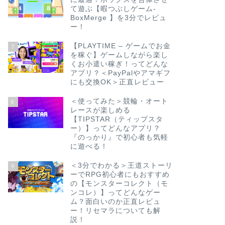
て遊ぶ【暇つぶしゲーム-
BoxMerge 】を3分でレビュ
ー！
【PLAYTIME – ゲームでお金
7
を稼ぐ】ゲームしながら楽し
くお小遣い稼ぎ！ってどんな
アプリ？＜PayPalやアマギフ
にも交換OK＞正直レビュー
＜使ってみた＞競輪・オート
8
レースが楽しめる
【TIPSTAR（ティップスタ
ー）】ってどんなアプリ？
『のっかり』で初心者も気軽
に遊べる！
＜3分でわかる＞王道ストーリ
9
ーでRPG初心者にもおすすめ
の【モンスターコレクト（モ
ンコレ）】ってどんなゲー
ム？面白いのか正直レビュ
ー！リセマラについても解
説！