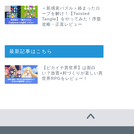
＜新感覚パズル＞絡まったロ
10
ープを解け！【Twisted
Tangle】をやってみた！序盤
攻略・正直レビュー
最新記事はこちら
【ピカイチ異世界】は面白
い？放置×村づくりが楽しい異
世界RPGをレビュー！