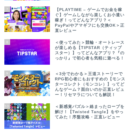
7
【PLAYTIME – ゲームでお金を稼
ぐ】ゲームしながら楽しくお小遣い
稼ぎ！ってどんなアプリ？＜
PayPalやアマギフにも交換OK＞正
直レビュー
8
＜使ってみた＞競輪・オートレース
が楽しめる【TIPSTAR（ティップ
スター）】ってどんなアプリ？『の
っかり』で初心者も気軽に遊べる！
9
＜3分でわかる＞王道ストーリーで
RPG初心者にもおすすめの【モンス
ターコレクト（モンコレ）】ってど
んなゲーム？面白いのか正直レビュ
ー！リセマラについても解説！
10
＜新感覚パズル＞絡まったロープを
解け！【Twisted Tangle】をやっ
てみた！序盤攻略・正直レビュー