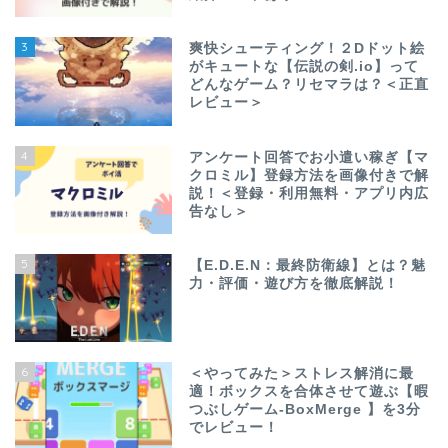
3
爽快シューティング！２Dドット絵
がキュートな【伝説の剣.io】って
どんなゲーム？リセマラは？＜正直
レビュー＞
4
アンケート回答でお小遣い稼ぎ【マ
クロミル】登録方法を画像付きで解
説！＜登録・利用無料・アプリ内広
告なし＞
5
【E.D.E.N：最終防衛線】とは？魅
力・評価・遊び方を徹底解説！
6
＜やってみた＞ストレス解消に最
適！ボックスを合体させて遊ぶ【暇
つぶしゲーム-BoxMerge 】を3分
でレビュー！