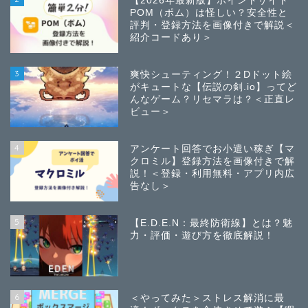
【2026年最新版】ポイントサイト
POM（ポム）は怪しい？安全性と
評判・登録方法を画像付きで解説＜
紹介コードあり＞
3
爽快シューティング！２Dドット絵
がキュートな【伝説の剣.io】ってど
んなゲーム？リセマラは？＜正直レ
ビュー＞
4
アンケート回答でお小遣い稼ぎ【マ
クロミル】登録方法を画像付きで解
説！＜登録・利用無料・アプリ内広
告なし＞
5
【E.D.E.N：最終防衛線】とは？魅
力・評価・遊び方を徹底解説！
6
＜やってみた＞ストレス解消に最