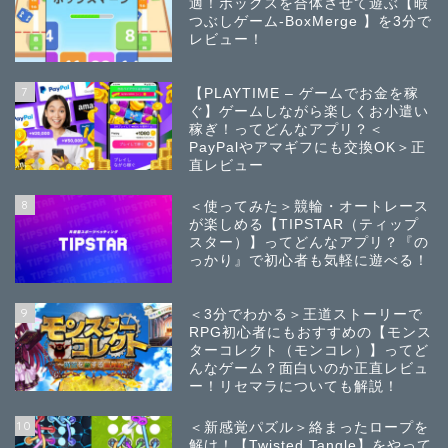
適！ボックスを合体させて遊ぶ【暇
つぶしゲーム-BoxMerge 】を3分で
レビュー！
7
【PLAYTIME – ゲームでお金を稼
ぐ】ゲームしながら楽しくお小遣い
稼ぎ！ってどんなアプリ？＜
PayPalやアマギフにも交換OK＞正
直レビュー
8
＜使ってみた＞競輪・オートレース
が楽しめる【TIPSTAR（ティップ
スター）】ってどんなアプリ？『の
っかり』で初心者も気軽に遊べる！
9
＜3分でわかる＞王道ストーリーで
RPG初心者にもおすすめの【モンス
ターコレクト（モンコレ）】ってど
んなゲーム？面白いのか正直レビュ
ー！リセマラについても解説！
10
＜新感覚パズル＞絡まったロープを
解け！【Twisted Tangle】をやって