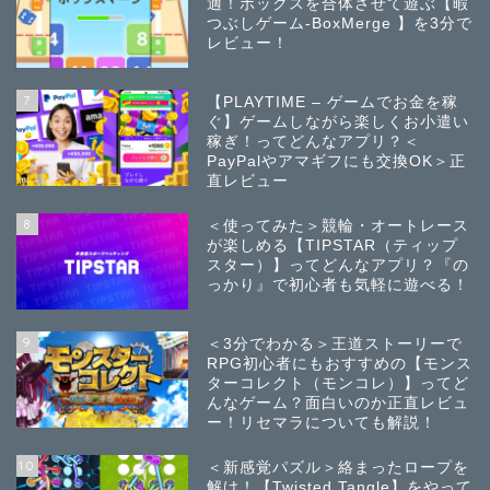
適！ボックスを合体させて遊ぶ【暇
つぶしゲーム-BoxMerge 】を3分で
レビュー！
7
【PLAYTIME – ゲームでお金を稼
ぐ】ゲームしながら楽しくお小遣い
稼ぎ！ってどんなアプリ？＜
PayPalやアマギフにも交換OK＞正
直レビュー
8
＜使ってみた＞競輪・オートレース
が楽しめる【TIPSTAR（ティップ
スター）】ってどんなアプリ？『の
っかり』で初心者も気軽に遊べる！
9
＜3分でわかる＞王道ストーリーで
RPG初心者にもおすすめの【モンス
ターコレクト（モンコレ）】ってど
んなゲーム？面白いのか正直レビュ
ー！リセマラについても解説！
10
＜新感覚パズル＞絡まったロープを
解け！【Twisted Tangle】をやって