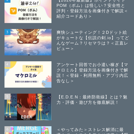
【2026年最新版】ポイントサイト
POM（ポム）は怪しい？安全性と
評判・登録方法を画像付きで解説＜
紹介コードあり＞
3
爽快シューティング！２Dドット絵
がキュートな【伝説の剣.io】ってど
んなゲーム？リセマラは？＜正直レ
ビュー＞
4
アンケート回答でお小遣い稼ぎ【マ
クロミル】登録方法を画像付きで解
説！＜登録・利用無料・アプリ内広
告なし＞
5
【E.D.E.N：最終防衛線】とは？魅
力・評価・遊び方を徹底解説！
6
＜やってみた＞ストレス解消に最