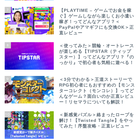
7
【PLAYTIME – ゲームでお金を稼
ぐ】ゲームしながら楽しくお小遣い
稼ぎ！ってどんなアプリ？＜
PayPalやアマギフにも交換OK＞正
直レビュー
8
＜使ってみた＞競輪・オートレース
が楽しめる【TIPSTAR（ティップ
スター）】ってどんなアプリ？『の
っかり』で初心者も気軽に遊べる！
9
＜3分でわかる＞王道ストーリーで
RPG初心者にもおすすめの【モンス
ターコレクト（モンコレ）】ってど
んなゲーム？面白いのか正直レビュ
ー！リセマラについても解説！
10
＜新感覚パズル＞絡まったロープを
解け！【Twisted Tangle】をやっ
てみた！序盤攻略・正直レビュー