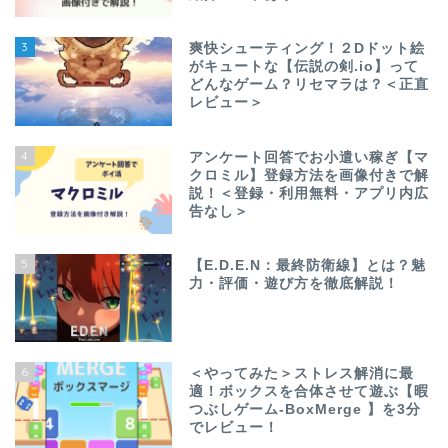
3
爽快シューティング！２Dドット絵
がキュートな【伝説の剣.io】って
どんなゲーム？リセマラは？＜正直
レビュー＞
4
アンケート回答でお小遣い稼ぎ【マ
クロミル】登録方法を画像付きで解
説！＜登録・利用無料・アプリ内広
告なし＞
5
【E.D.E.N：最終防衛線】とは？魅
力・評価・遊び方を徹底解説！
6
＜やってみた＞ストレス解消に最
適！ボックスを合体させて遊ぶ【暇
つぶしゲーム-BoxMerge 】を3分
でレビュー！