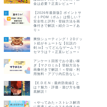
金は必要？正直レビュー！
【2026年最新版】ポイントサ
2
イトPOM（ポム）は怪しい？
安全性と評判・登録方法を画
像付きで解説＜紹介コードあ
り＞
爽快シューティング！２Dドッ
3
ト絵がキュートな【伝説の
剣.io】ってどんなゲーム？リ
セマラは？＜正直レビュー＞
アンケート回答でお小遣い稼
4
ぎ【マクロミル】登録方法を
画像付きで解説！＜登録・利
用無料・アプリ内広告なし＞
【E.D.E.N：最終防衛線】と
5
は？魅力・評価・遊び方を徹
底解説！
＜やってみた＞ストレス解消
6
に最適！ボックスを合体させ