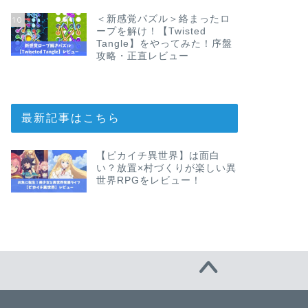
＜新感覚パズル＞絡まったロ
10
ープを解け！【Twisted
Tangle】をやってみた！序盤
攻略・正直レビュー
最新記事はこちら
【ピカイチ異世界】は面白
い？放置×村づくりが楽しい異
世界RPGをレビュー！