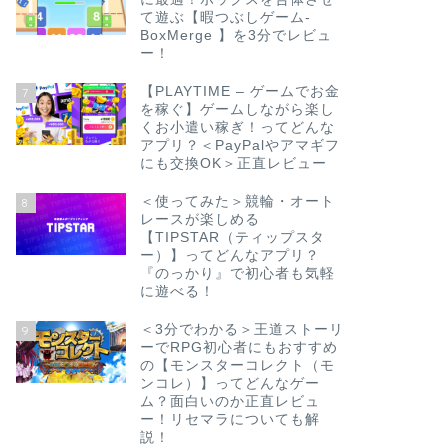
て遊ぶ【暇つぶしゲーム-
BoxMerge 】を3分でレビュ
ー！
【PLAYTIME – ゲームでお金
7
を稼ぐ】ゲームしながら楽し
くお小遣い稼ぎ！ってどんな
アプリ？＜PayPalやアマギフ
にも交換OK＞正直レビュー
＜使ってみた＞競輪・オート
8
レースが楽しめる
【TIPSTAR（ティップスタ
ー）】ってどんなアプリ？
『のっかり』で初心者も気軽
に遊べる！
＜3分でわかる＞王道ストーリ
9
ーでRPG初心者にもおすすめ
の【モンスターコレクト（モ
ンコレ）】ってどんなゲー
ム？面白いのか正直レビュ
ー！リセマラについても解
説！