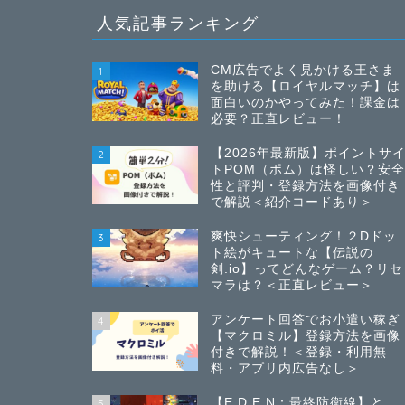
人気記事ランキング
CM広告でよく見かける王さま
1
を助ける【ロイヤルマッチ】は
面白いのかやってみた！課金は
必要？正直レビュー！
【2026年最新版】ポイントサ
2
トPOM（ポム）は怪しい？安
性と評判・登録方法を画像付き
で解説＜紹介コードあり＞
爽快シューティング！２Dドッ
3
ト絵がキュートな【伝説の
剣.io】ってどんなゲーム？リセ
マラは？＜正直レビュー＞
アンケート回答でお小遣い稼ぎ
4
【マクロミル】登録方法を画像
付きで解説！＜登録・利用無
料・アプリ内広告なし＞
【E.D.E.N：最終防衛線】と
5